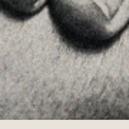
SEGUEIX-NOS
Linkedin
Instagram
Youtube
Allyon — Barcelona, Spain
·
Copyrights © 2026
AVÍS LEGAL
·
·
POLÍTICA DE COOKIES
POLÍTICA DE PRIVACITAT