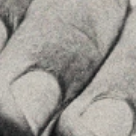
28002 , Madrid
+34 915759925
Veure a Google Maps
MENU
Inici
La Firma
Equipo
Assessorament
Insights
Contactar