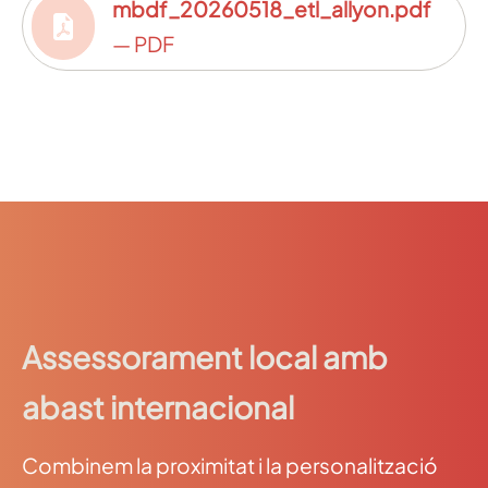
mbdf_20260518_etl_allyon.pdf
— PDF
Assessorament local amb
abast internacional
Combinem la proximitat i la personalització