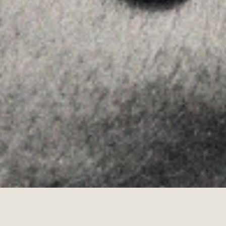
Instagram
Youtube
Allyon — Barcelona, Spain
·
Copyrights © 2026
AVÍS LEGAL
·
·
POLÍTICA DE COOKIES
POLÍTICA DE PRIVACITAT