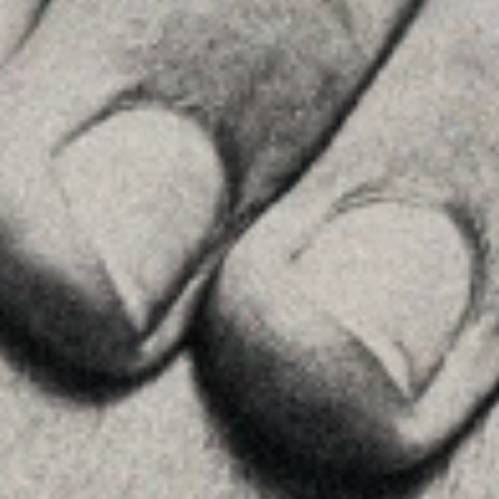
Veure a Google Maps
MENU
Inici
La Firma
Equipo
Assessorament
Insights
Contactar
SEGUEIX-NOS
Linkedin