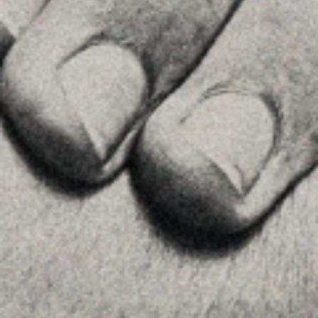
Veure a Google Maps
Príncipe de Vergara, 108 , 5ª planta
28002 , Madrid
+34 915759925
Veure a Google Maps
MENU
Inici
La Firma
Equipo