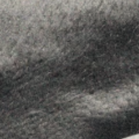
Assessorament
Insights
Contactar
SEGUEIX-NOS
Linkedin
Instagram
Youtube
Allyon — Barcelona, Spain
·
Copyrights © 2026
AVÍS LEGAL
·
·
POLÍTICA DE COOKIES
POLÍTICA DE PRIVACITAT