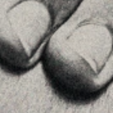
Equipo
Assessorament
Insights
Contactar
SEGUEIX-NOS
Linkedin
Instagram
Youtube
Allyon — Barcelona, Spain
·
Copyrights © 2026
AVÍS LEGAL