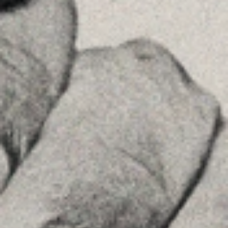
08036 , Barcelona
+34934677414
Veure a Google Maps
Príncipe de Vergara, 108 , 5ª planta
28002 , Madrid
+34 915759925
Veure a Google Maps
MENU
Inici
La Firma