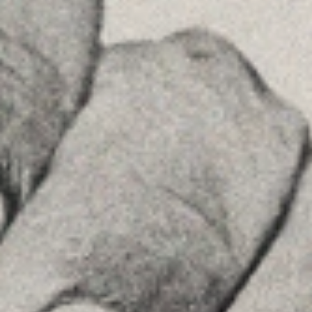
Veure a Google Maps
Príncipe de Vergara, 108 , 5ª planta
28002 , Madrid
+34 915759925
Veure a Google Maps
MENU
Inici
La Firma
Equipo
Assessorament