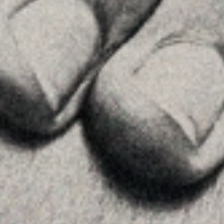
Insights
Contactar
SEGUEIX-NOS
Linkedin
Instagram
Youtube
Allyon — Barcelona, Spain
·
Copyrights © 2026
AVÍS LEGAL
·
·
POLÍTICA DE COOKIES
POLÍTICA DE PRIVACITAT