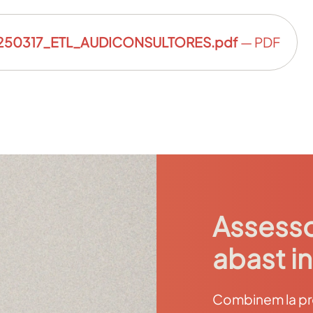
50317_ETL_AUDICONSULTORES.pdf
— PDF
Assesso
abast i
Combinem la prox