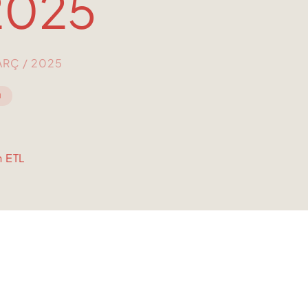
2025
ARÇ / 2025
I
n ETL