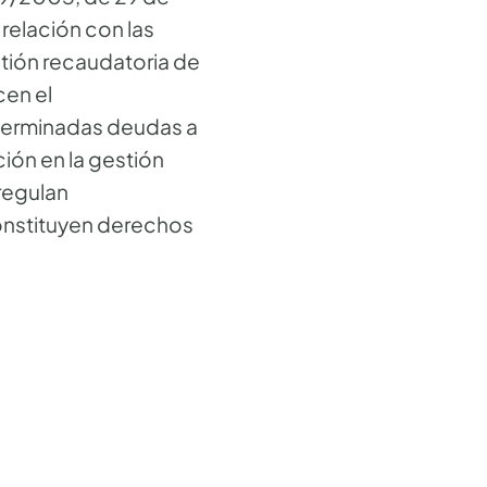
relación con las
stión recaudatoria de
cen el
eterminadas deudas a
ión en la gestión
 regulan
onstituyen derechos