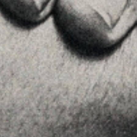
Equipo
Assessorament
Insights
Contactar
SEGUEIX-NOS
Linkedin
Instagram
Youtube
Allyon — Barcelona, Spain
·
Copyrights © 2026
AVÍS LEGAL