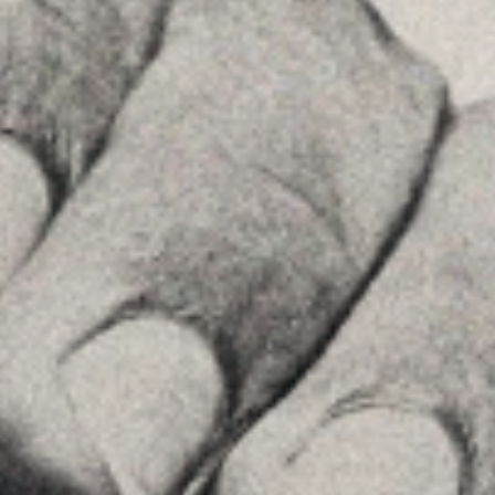
08036 , Barcelona
+34934677414
Veure a Google Maps
Príncipe de Vergara, 108 , 5ª planta
28002 , Madrid
+34 915759925
Veure a Google Maps
MENU
Inici
La Firma