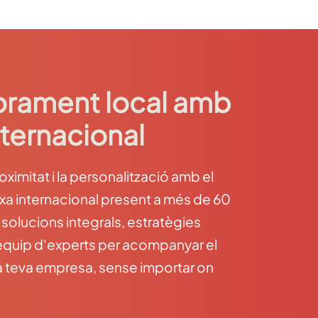
rament local amb
nternacional
imitat i la personalització amb el
rxa internacional present a més de 60
 solucions integrals, estratègies
 equip d'experts per acompanyar el
a teva empresa, sense importar on