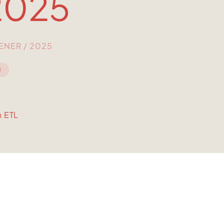
2025
GENER / 2025
I
n ETL