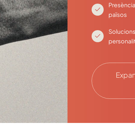
Presència
països
Solucion
personali
Expan