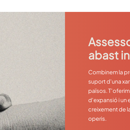
Assesso
abast i
Combinem la prox
suport d'una xa
països. T'oferim
d'expansió i un
creixement de l
operis.