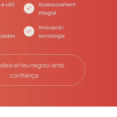
 a +60
Assessorament
integral
s
Innovació i
tzades
tecnologia
deix el teu negoci amb
confiança