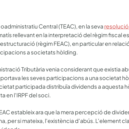
oadministratiu Central (TEAC), en la seva
resolució
matís rellevant en la interpretació del règim fiscal e
estructuració (règim FEAC), en particular en relaci
cipacions a societats hòlding.
inistració Tributària venia considerant que existia a
portava les seves participacions a una societat hòl
ietat participada distribuïa dividends a aquesta hò
ta en l'IRPF del soci.
TEAC estableix ara que la mera percepció de divide
a, per si mateixa, l'existència d'abús. L'element cla