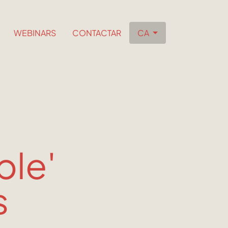
WEBINARS
CONTACTAR
CA
ble'
s