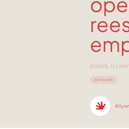
ope
rees
emp
DIJOUS, 11 / JU
ACTUALITAT
Allyo