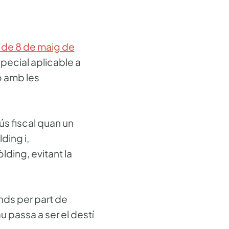
 de 8 de maig de
special aplicable a
ó amb les
bús fiscal quan un
ding i,
lding, evitant la
nds per part de
u passa a ser el destí