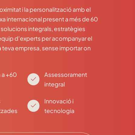
imitat i la personalització amb el
rxa internacional present a més de 60
 solucions integrals, estratègies
 equip d'experts per acompanyar el
a teva empresa, sense importar on
 a +60
Assessorament
integral
s
Innovació i
tzades
tecnologia