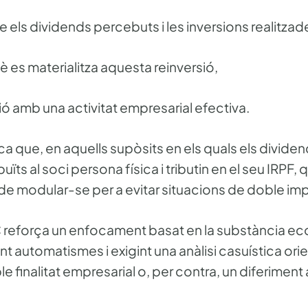
els dividends percebuts i les inversions realitzad
es materialitza aquesta reinversió,
ió amb una activitat empresarial efectiva.
ca que, en aquells supòsits en els quals els dividen
uïts al soci persona física i tributin en el seu IRPF,
 de modular-se per a evitar situacions de doble im
AC reforça un enfocament basat en la substància 
nt automatismes i exigint una anàlisi casuística or
ble finalitat empresarial o, per contra, un diferiment a