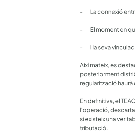
- La connexió entre 
- El moment en què 
- I la seva vinculac
Així mateix, es desta
posteriorment distrib
regularització haurà
En definitiva, el TE
l'operació, descarta
si existeix una verita
tributació.