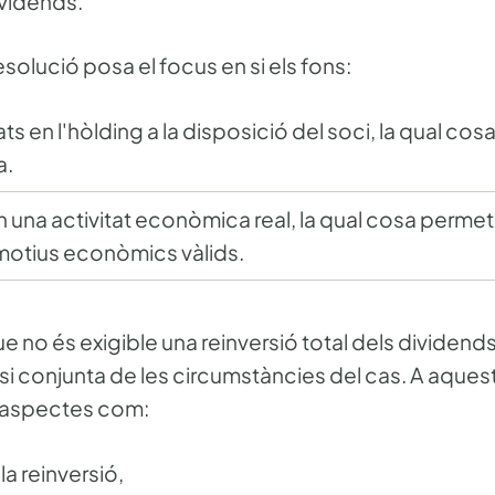
ividends.
resolució posa el focus en si els fons:
en l'hòlding a la disposició del soci, la qual cos
a.
n una activitat econòmica real, la qual cosa permetr
motius econòmics vàlids.
e no és exigible una reinversió total dels dividends
lisi conjunta de les circumstàncies del cas. A aques
a aspectes com:
a reinversió,