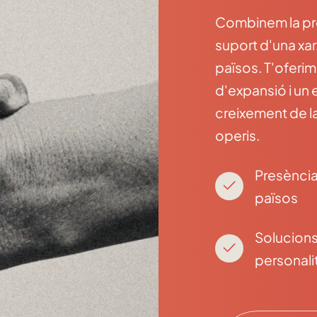
Combinem la prox
suport d'una xa
països. T'oferim
d'expansió i un
creixement de l
operis.
Presència
països
Solucion
personali