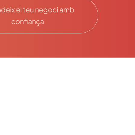
deix el teu negoci amb
confiança
MENU
Inici
La Firma