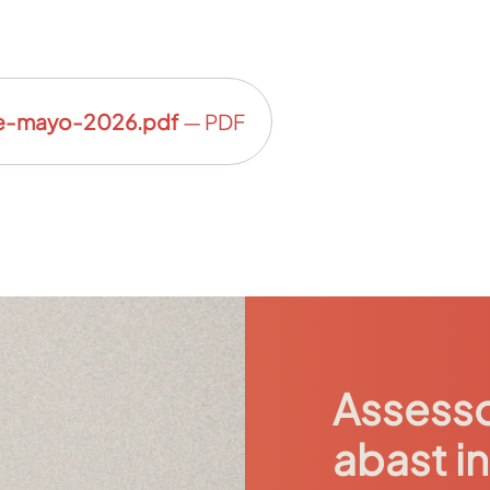
e-mayo-2026.pdf
— PDF
Assesso
abast i