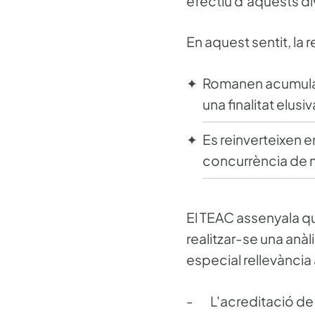
efectiu d'aquests d
En aquest sentit, la 
Romanen acumulats 
una finalitat elusiv
Es reinverteixen e
concurrència de 
El TEAC assenyala qu
realitzar-se una anà
especial rellevànci
- L'acreditació de l