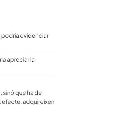
a podria evidenciar
ia apreciar la
, sinó que ha de
t efecte, adquireixen