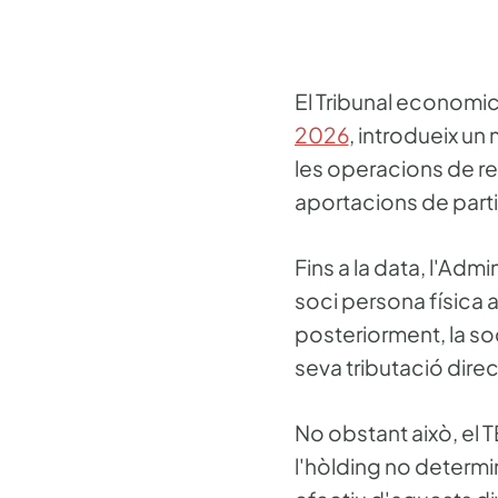
El Tribunal economic
2026
, introdueix un 
les operacions de re
aportacions de parti
Fins a la data, l'Adm
soci persona física a
posteriorment, la soc
seva tributació direc
No obstant això, el 
l'hòlding no determin