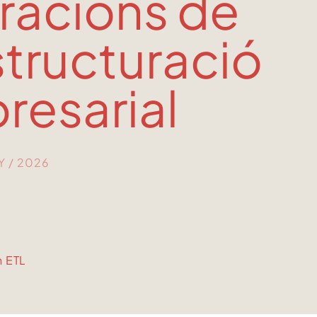
racions de
tructuració
resarial
NY / 2026
n ETL