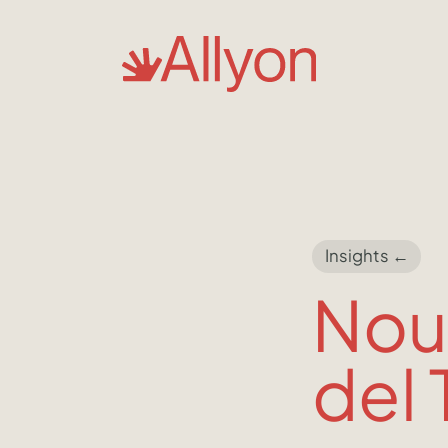
Insights ←
Nou 
del 