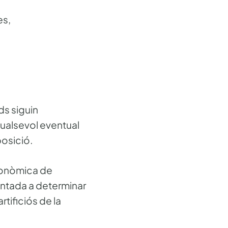
es,
ds siguin
 qualsevol eventual
posició.
econòmica de
ientada a determinar
rtificiós de la