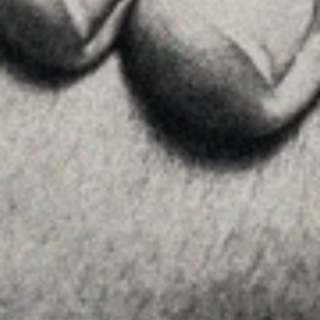
Contactar
SEGUEIX-NOS
Linkedin
Instagram
Youtube
Allyon — Barcelona, Spain
·
Copyrights © 2026
AVÍS LEGAL
·
·
POLÍTICA DE COOKIES
POLÍTICA DE PRIVACITAT