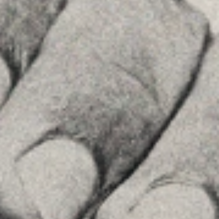
Príncipe de Vergara, 108 , 5ª planta
28002 , Madrid
+34 915759925
Veure a Google Maps
MENU
Inici
La Firma
Equipo
Assessorament
Insights