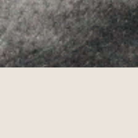
Allyon — Barcelona, Spain
·
Copyrights © 2026
LEGAL NOTICE
·
·
COOKIES POLICY
PRIVACY POLICY