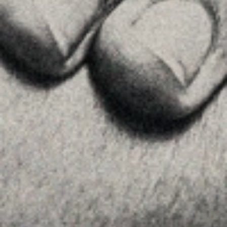
Home
About Us
Team
Advice
Insights
Contact
FOLLOW US
Linkedin
Instagram
Youtube