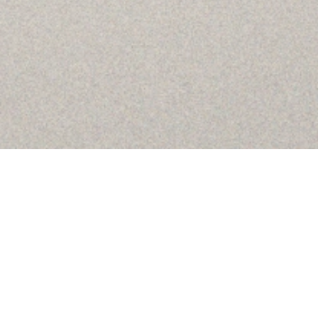
La Firma
Equipo
Asesoramiento
Insights
Contactar
SÍGUENOS
Linkedin
Instagram
Youtube
Allyon — Barcelona, Spain