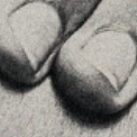
Equipo
Asesoramiento
Insights
Contactar
SÍGUENOS
Linkedin
Instagram
Youtube
Allyon — Barcelona, Spain
·
Copyrights © 2026
AVISO LEGAL