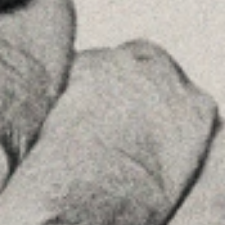
08036 , Barcelona
+34934677414
Ver en Google Maps
Príncipe de Vergara, 108 , 5ª planta
28002 , Madrid
+34 915759925
Ver en Google Maps
MENU
Home
La Firma