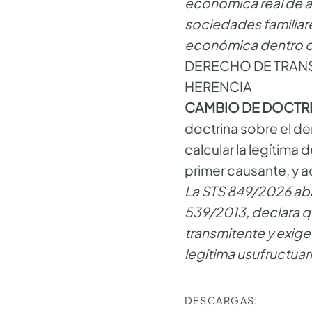
económica real de a
sociedades familiares
económica dentro de
DERECHO DE TRANSM
HERENCIA
CAMBIO DE DOCTRIN
doctrina sobre el der
calcular la legítima
primer causante, y aq
La STS 849/2026 aban
539/2013, declara qu
transmitente y exige
legítima usufructuari
DESCARGAS: