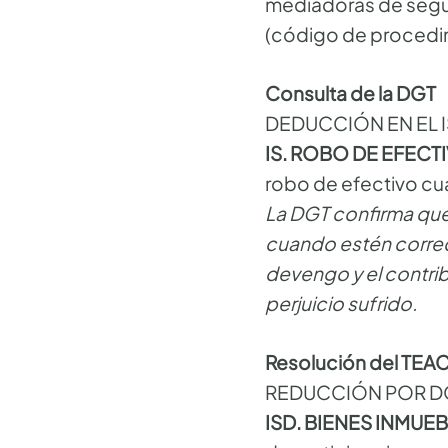
mediadoras de segu
(código de proced
Consulta de la DGT
DEDUCCIÓN EN EL I
IS. ROBO DE EFEC
robo de efectivo cu
La DGT confirma que
cuando estén correc
devengo y el contrib
perjuicio sufrido.
Resolución del TEA
REDUCCIÓN POR 
ISD. BIENES INMUE