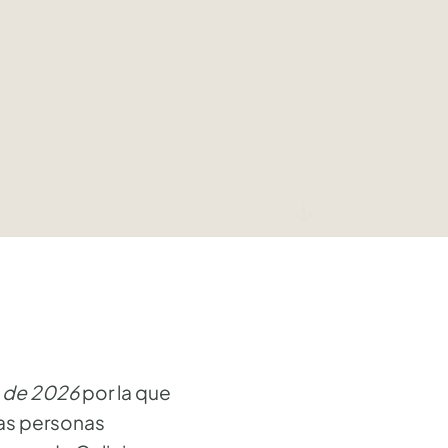
↓
 de 2026
por la que
 las personas