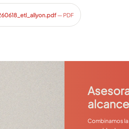
0618_etl_allyon.pdf
— PDF
Asesora
alcance
Combinamos la c