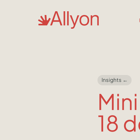
Insights ←
Mini
18 d