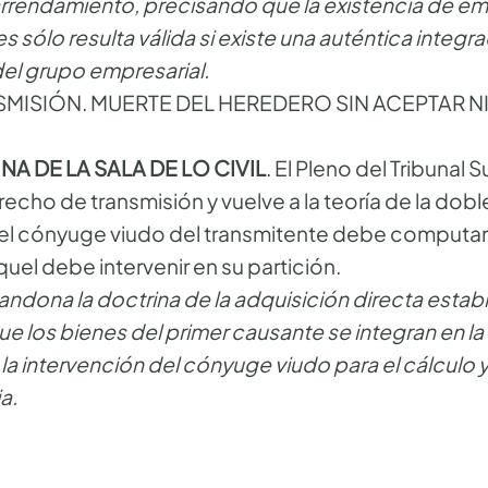
rrendamiento, precisando que la existencia de e
 sólo resulta válida si existe una auténtica integra
l grupo empresarial.
ISIÓN. MUERTE DEL HEREDERO SIN ACEPTAR NI
A DE LA SALA DE LO CIVIL
. El Pleno del Tribunal 
echo de transmisión y vuelve a la teoría de la dobl
 del cónyuge viudo del transmitente debe computar
uel debe intervenir en su partición.
dona la doctrina de la adquisición directa establ
e los bienes del primer causante se integran en la
 la intervención del cónyuge viudo para el cálculo 
a.