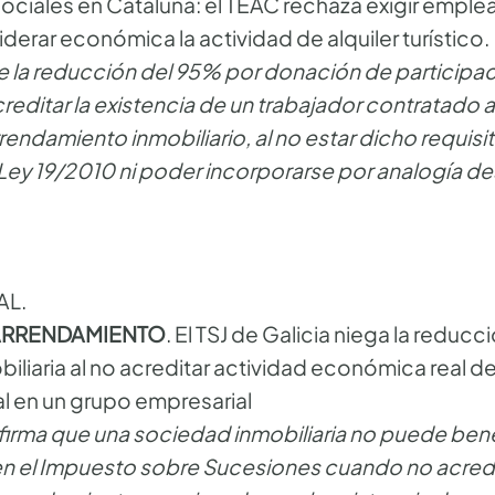
ociales en Cataluña: el TEAC rechaza exigir emple
erar económica la actividad de alquiler turístico.
e la reducción del 95% por donación de participac
reditar la existencia de un trabajador contratado
rendamiento inmobiliario, al no estar dicho requisi
ey 19/2010 ni poder incorporarse por analogía de
AL.
 ARRENDAMIENTO
. El TSJ de Galicia niega la reducc
iliaria al no acreditar actividad económica real d
l en un grupo empresarial
nfirma que una sociedad inmobiliaria no puede bene
n el Impuesto sobre Sucesiones cuando no acredi