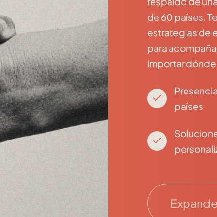
respaldo de una
de 60 países. T
estrategias de 
para acompañar 
importar dónde
Presencia
países
Solucion
personal
Expande 