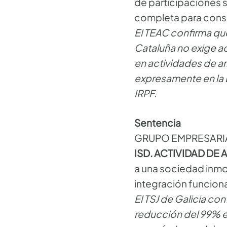
de participaciones s
completa para consid
El TEAC confirma qu
Cataluña no exige ac
en actividades de ar
expresamente en la L
IRPF.
Sentencia
GRUPO EMPRESARI
ISD. ACTIVIDAD DE
a una sociedad inmob
integración funciona
El TSJ de Galicia co
reducción del 99% e