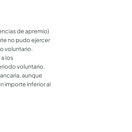
dencias de apremio)
nte no pudo ejercer
o voluntario.
a los
eriodo voluntario.
bancaria, aunque
 importe inferior al