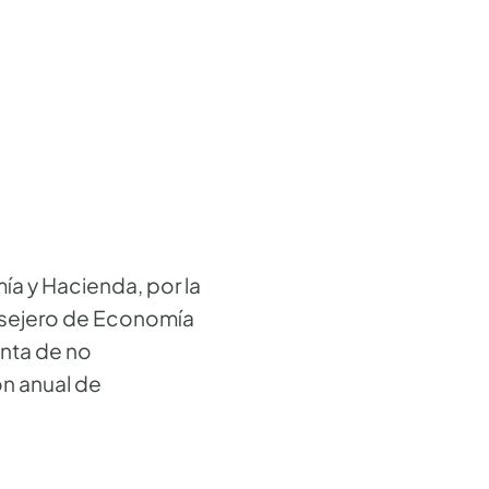
 y Hacienda, por la
nsejero de Economía
enta de no
n anual de