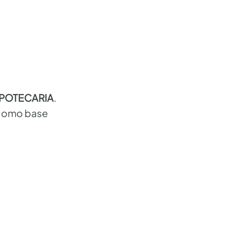
HIPOTECARIA
.
e como base