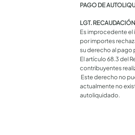
PAGO DE AUTOLIQU
LGT. RECAUDACIÓ
Es improcedente el i
por importes rechaz
su derecho al pago p
El artículo 68.3 del
contribuyentes reali
Este derecho no pue
actualmente no exist
autoliquidado.