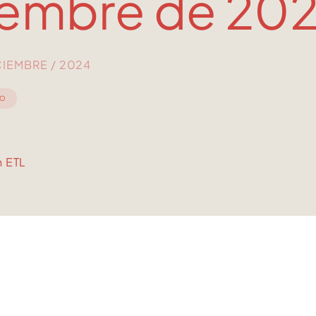
iembre de 20
ICIEMBRE / 2024
IO
n ETL