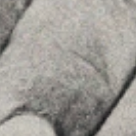
Asesoramiento
Insights
Contactar
SÍGUENOS
Linkedin
Instagram
Youtube
Allyon — Barcelona, Spain
·
Copyrights © 2026
AVISO LEGAL
·
POLÍTICA DE COOKIES
POLÍTICA DE PRIVACIDAD