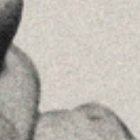
Ver en Google Maps
Príncipe de Vergara, 108 , 5ª planta
28002 , Madrid
+34 915759925
Ver en Google Maps
MENU
Home
La Firma
Equipo