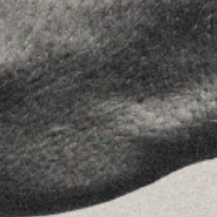
Equipo
Assessorament
Insights
Contactar
SEGUEIX-NOS
Linkedin
Instagram
Youtube
Allyon — Barcelona, Spain
·
Copyrights © 2026
AVÍS LEGAL