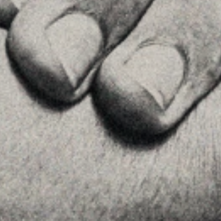
08036 , Barcelona
+34934677414
Veure a Google Maps
Príncipe de Vergara, 108 , 5ª planta
28002 , Madrid
+34 915759925
Veure a Google Maps
MENU
Inici
La Firma