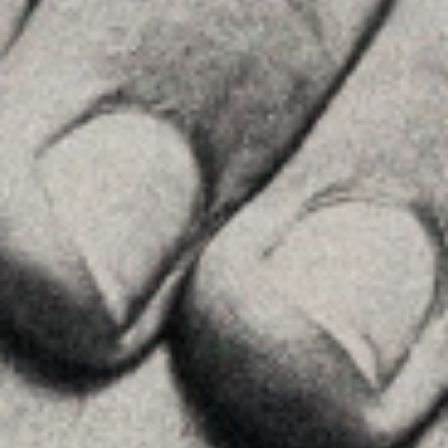
MENU
Inici
La Firma
Equipo
Assessorament
Insights
Contactar
SEGUEIX-NOS
Linkedin
Instagram