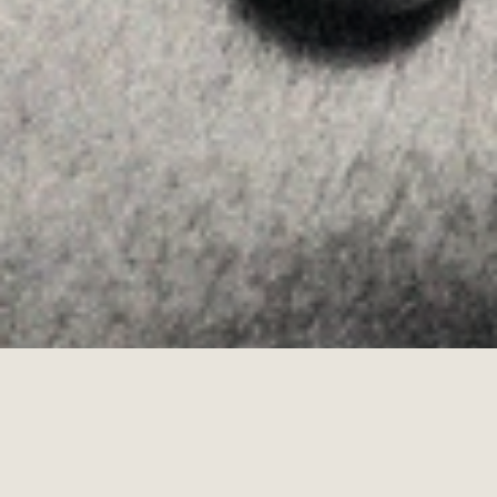
Youtube
Allyon — Barcelona, Spain
·
Copyrights © 2026
AVÍS LEGAL
·
·
POLÍTICA DE COOKIES
POLÍTICA DE PRIVACITAT