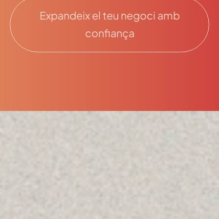
Expandeix el teu negoci amb
confiança