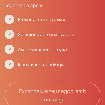
importar on operis.
Presència a +60 països
Solucions personalitzades
Assessorament integral
Innovació i tecnologia
Expandeix el teu negoci amb
confiança