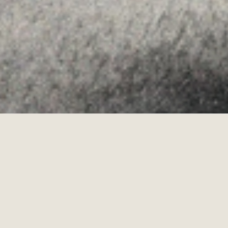
Allyon — Barcelona, Spain
·
Copyrights © 2026
AVÍS LEGAL
·
·
POLÍTICA DE COOKIES
POLÍTICA DE PRIVACITAT