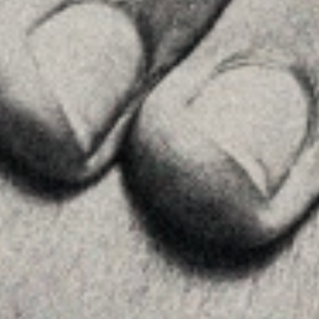
Inici
La Firma
Equipo
Assessorament
Insights
Contactar
SEGUEIX-NOS
Linkedin
Instagram
Youtube