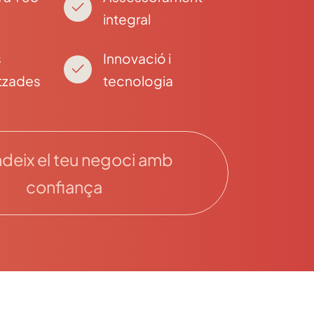
integral
s
Innovació i
tzades
tecnologia
deix el teu negoci amb
confiança