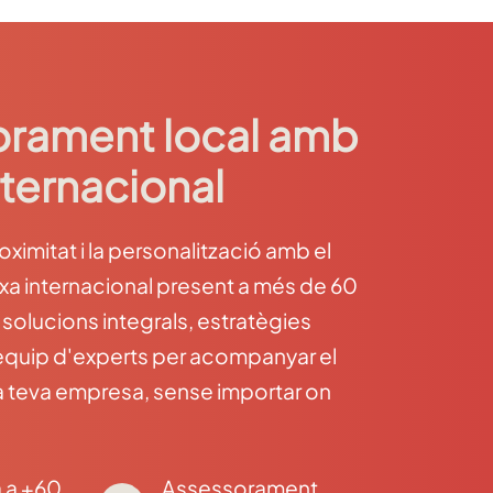
rament local amb
nternacional
imitat i la personalització amb el
rxa internacional present a més de 60
 solucions integrals, estratègies
 equip d'experts per acompanyar el
a teva empresa, sense importar on
 a +60
Assessorament