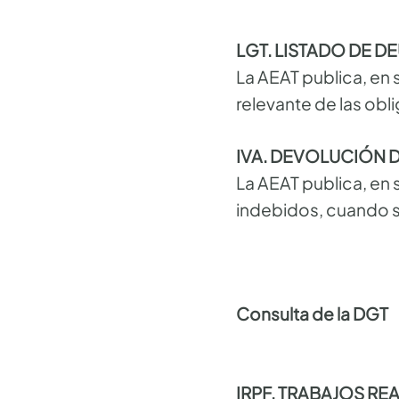
LGT. LISTADO DE D
La AEAT publica, en 
relevante de las obli
IVA. DEVOLUCIÓN D
La AEAT publica, en 
indebidos, cuando se
Consulta de la DGT
IRPF. TRABAJOS REAL