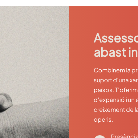
Assesso
abast i
Combinem la prox
suport d'una xa
països. T'oferim
d'expansió i un
creixement de l
operis.
Presència