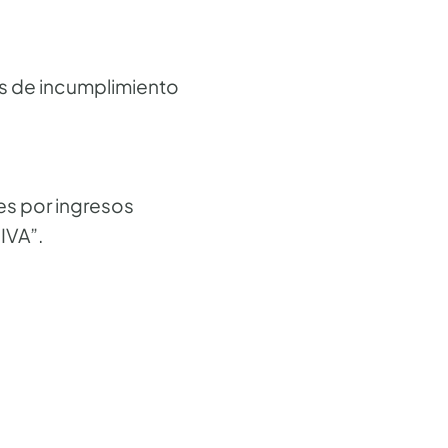
es de incumplimiento
ses por ingresos
IVA”.