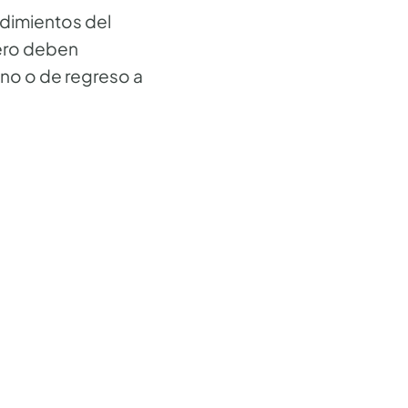
ndimientos del
jero deben
no o de regreso a