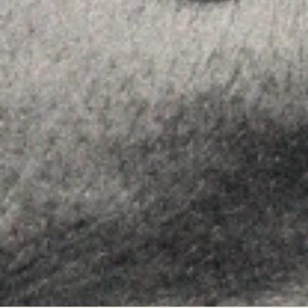
SEGUEIX-NOS
Linkedin
Instagram
Youtube
Allyon — Barcelona, Spain
·
Copyrights © 2026
AVÍS LEGAL
·
·
POLÍTICA DE COOKIES
POLÍTICA DE PRIVACITAT