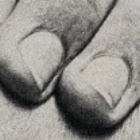
Príncipe de Vergara, 108 , 5ª planta
28002 , Madrid
+34 915759925
Veure a Google Maps
MENU
Inici
La Firma
Equipo
Assessorament
Insights
Contactar