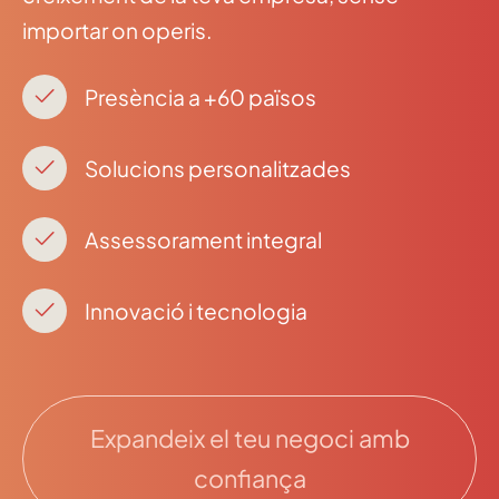
importar on operis.
Presència a +60 països
Solucions personalitzades
Assessorament integral
Innovació i tecnologia
Expandeix el teu negoci amb
confiança