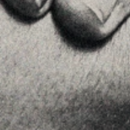
Inici
La Firma
Equipo
Assessorament
Insights
Contactar
SEGUEIX-NOS
Linkedin
Instagram
Youtube