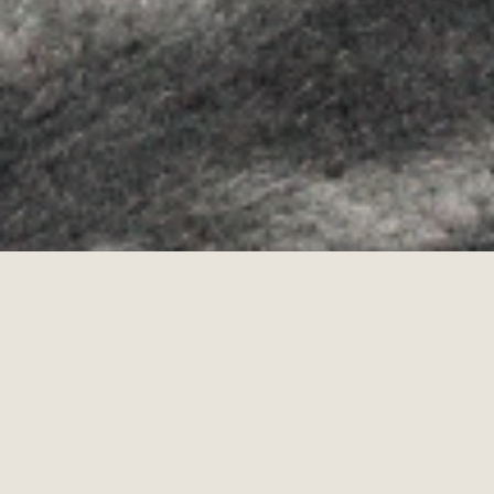
Allyon — Barcelona, Spain
·
Copyrights © 2026
AVÍS LEGAL
·
·
POLÍTICA DE COOKIES
POLÍTICA DE PRIVACITAT