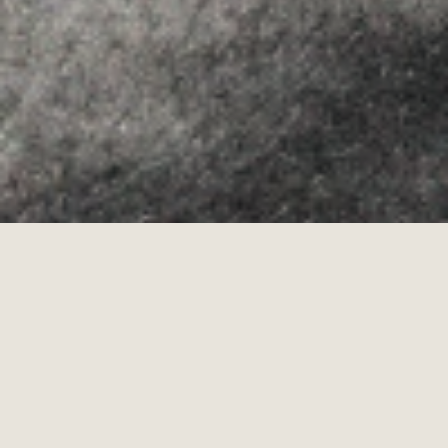
Allyon — Barcelona, Spain
·
Copyrights © 2026
AVÍS LEGAL
·
·
POLÍTICA DE COOKIES
POLÍTICA DE PRIVACITAT