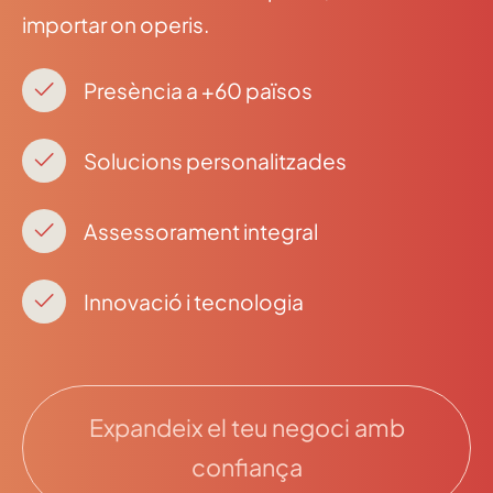
importar on operis.
Presència a +60 països
Solucions personalitzades
Assessorament integral
Innovació i tecnologia
Expandeix el teu negoci amb
confiança