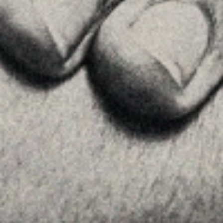
Inici
La Firma
Equipo
Assessorament
Insights
Contactar
SEGUEIX-NOS
Linkedin
Instagram
Youtube