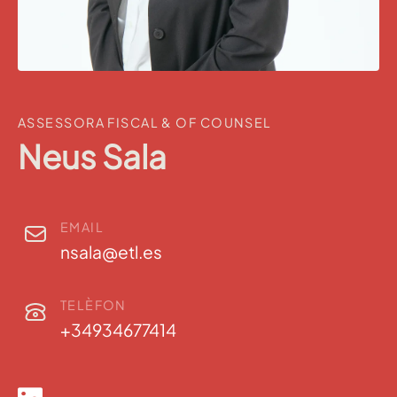
ASSESSORA FISCAL & OF COUNSEL
Neus Sala
EMAIL
nsala@etl.es
TELÈFON
+34934677414