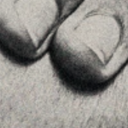
MENU
Inici
La Firma
Equipo
Assessorament
Insights
Contactar
SEGUEIX-NOS
Linkedin
Instagram
Youtube