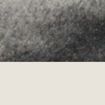
Allyon — Barcelona, Spain
·
Copyrights © 2026
AVÍS LEGAL
·
·
POLÍTICA DE COOKIES
POLÍTICA DE PRIVACITAT