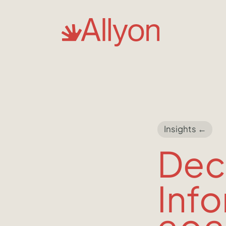
Insights ←
Dec
Info