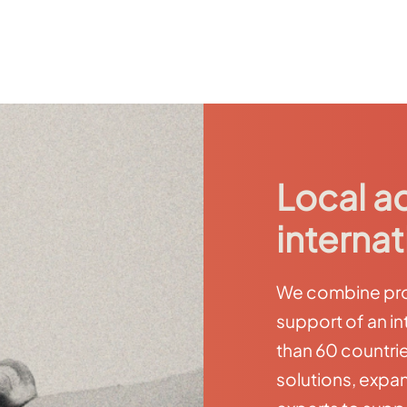
Local a
internat
We combine prox
support of an in
than 60 countri
solutions, expan