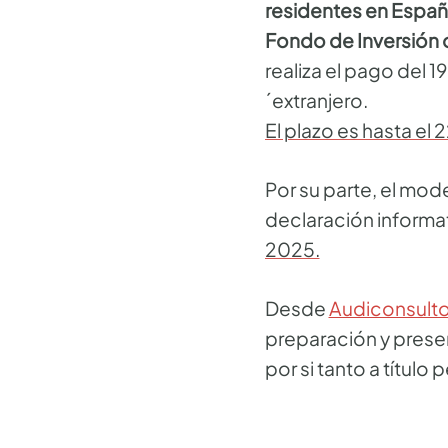
residentes en Espa
Fondo de Inversión 
realiza el pago del 1
´extranjero.
El plazo es hasta el 
Por su parte, el mod
declaración informat
2025.
Desde
Audiconsult
preparación y prese
por si tanto a títul