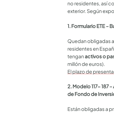
no residentes, así c
exterior. Según exp
1. Formulario ETE – 
Quedan obligadas a p
residentes en Españ
tengan
activos o pas
millón de euros).
El plazo de present
2. Modelo 117- 187 –
de Fondo de Inversió
Están obligadas a p