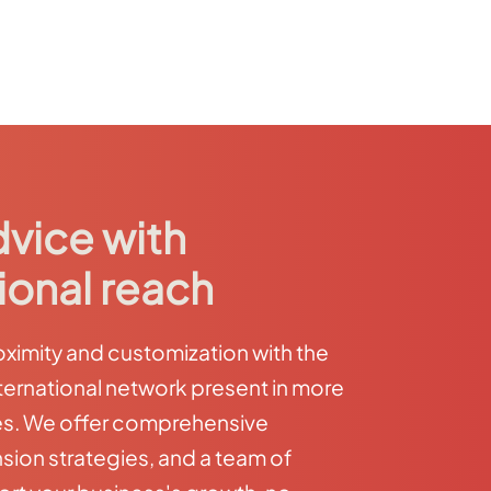
dvice with
ional reach
imity and customization with the
ternational network present in more
es. We offer comprehensive
sion strategies, and a team of