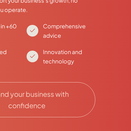
ort your business's growth, no
u operate.
in +60
Comprehensive
advice
zed
Innovation and
technology
nd your business with
confidence