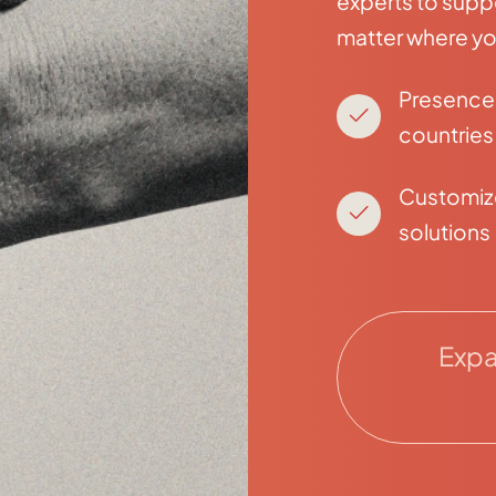
experts to supp
matter where yo
Presence 
countries
Customi
solutions
Expa