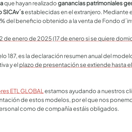
ña
que hayan realizado
ganancias patrimoniales gen
o SICAv´s
establecidas en el extranjero. Mediante e
9% del beneficio obtenido a la venta de Fondo d´inv
22 de enero de 2025 (17 de enero si se quiere domici
elo 187, es la declaración resumen anual del modelo
iva y el
plazo de presentación se extiende hasta el
ores ETL GLOBAL
estamos ayudando a nuestros cli
ntación de estos modelos, por el que nos ponemos
o personal como de compañía estáis obligados.