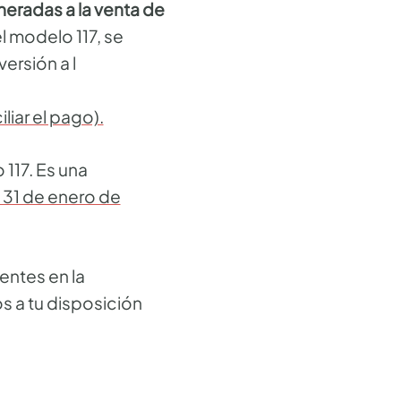
eradas a la venta de
l modelo 117, se
ersión a l
liar el pago).
 117. Es una
 31 de enero de
entes en la
 a tu disposición