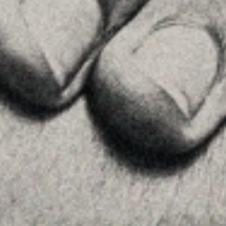
About Us
Team
Advice
Insights
Contact
FOLLOW US
Linkedin
Instagram
Youtube
Allyon — Barcelona, Spain