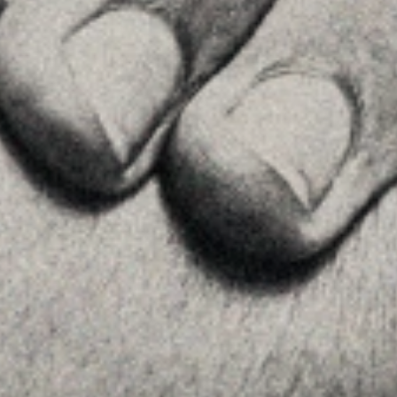
28002 , Madrid
+34 915759925
See on GoogleMaps
MENU
Home
About Us
Team
Advice
Insights
Contact