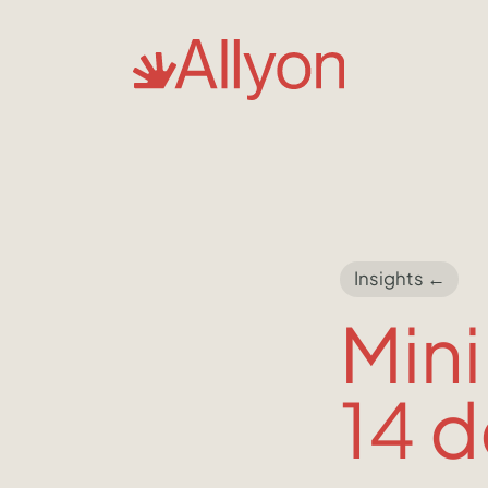
Insights ←
Mini
14 