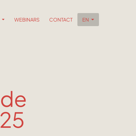
S
WEBINARS
CONTACT
EN
 de
025