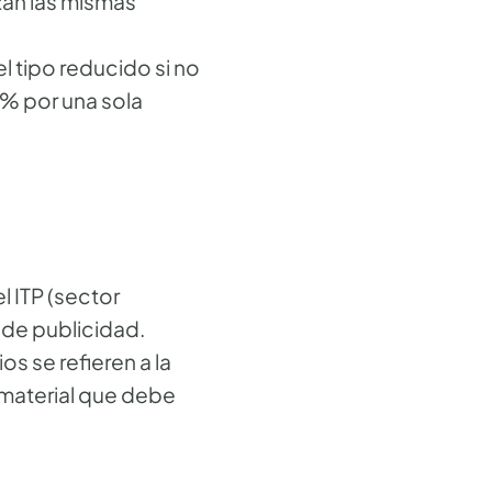
zan las mismas
l tipo reducido si no
50% por una sola
l ITP (sector
 de publicidad.
s se refieren a la
 material que debe