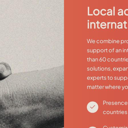
Local a
internat
We combine prox
support of an in
than 60 countri
solutions, expan
experts to supp
matter where yo
Presence 
countries
Customi