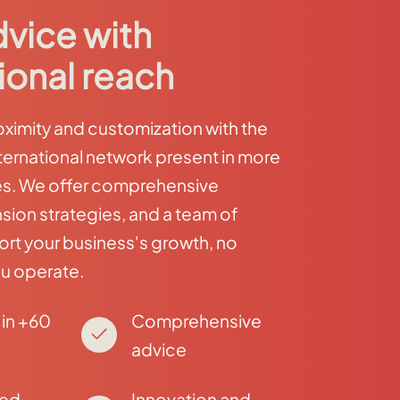
dvice with
ional reach
imity and customization with the
ternational network present in more
es. We offer comprehensive
sion strategies, and a team of
ort your business's growth, no
u operate.
in +60
Comprehensive
advice
zed
Innovation and