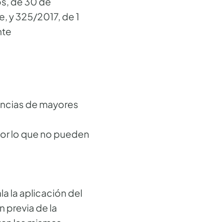
s, de 30 de
, y 325/2017, de 1
tivamente
dencias de mayores
por lo que no pueden
la la aplicación del
 previa de la