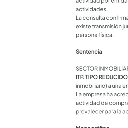
actividad por entida
actividades.
La consulta confirma
existe transmisión ju
persona física.
Sentencia
SECTOR INMOBILIA
ITP. TIPO REDUCID
inmobiliario) a una 
La empresa ha acredi
actividad de compra
prevalecer para la
Monográfico