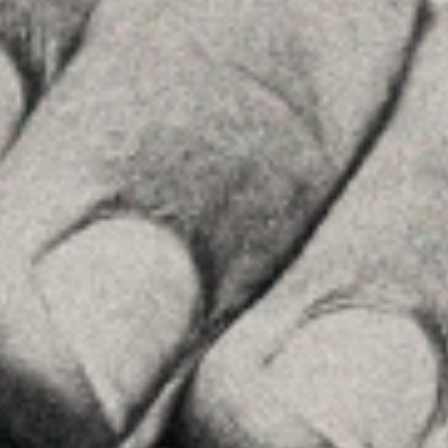
+34 915759925
See on GoogleMaps
MENU
Home
About Us
Team
Advice
Insights
Contact
FOLLOW US