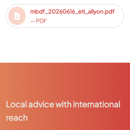
mbdf_20260616_etl_allyon.pdf
— PDF
Local advice with international
reach