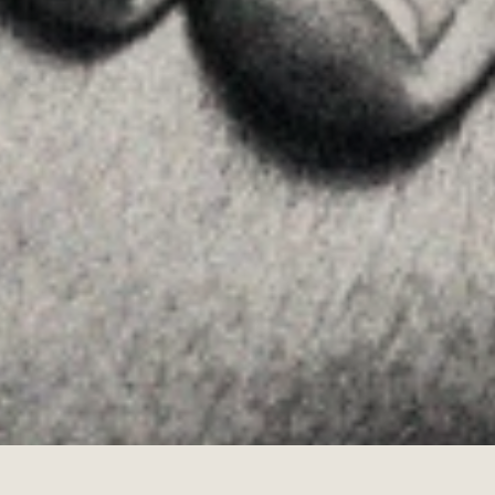
Linkedin
Instagram
Youtube
Allyon — Barcelona, Spain
·
Copyrights © 2026
LEGAL NOTICE
·
·
COOKIES POLICY
PRIVACY POLICY