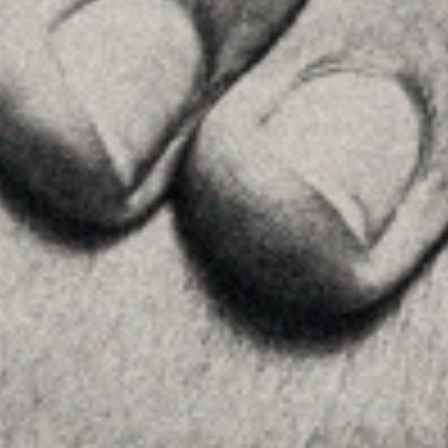
MENU
Home
About Us
Team
Advice
Insights
Contact
FOLLOW US
Linkedin
Instagram
Youtube