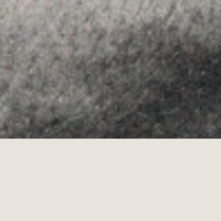
Allyon — Barcelona, Spain
·
Copyrights © 2026
LEGAL NOTICE
·
·
COOKIES POLICY
PRIVACY POLICY