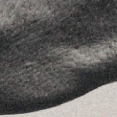
Contact
FOLLOW US
Linkedin
Instagram
Youtube
Allyon — Barcelona, Spain
·
Copyrights © 2026
LEGAL NOTICE
·
·
COOKIES POLICY
PRIVACY POLICY