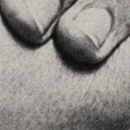
Príncipe de Vergara, 108 , 5ª planta
28002 , Madrid
+34 915759925
See on GoogleMaps
MENU
Home
About Us
Team
Advice
Insights