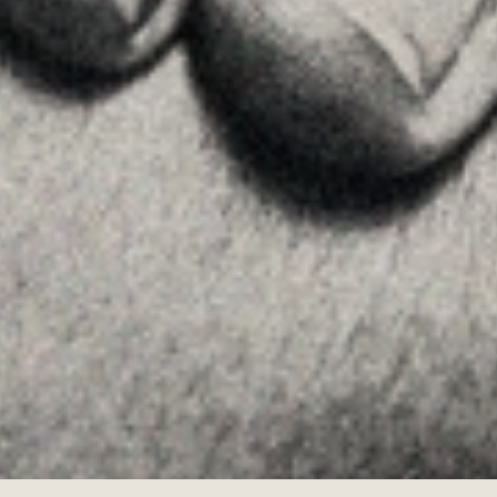
FOLLOW US
Linkedin
Instagram
Youtube
Allyon — Barcelona, Spain
·
Copyrights © 2026
LEGAL NOTICE
·
·
COOKIES POLICY
PRIVACY POLICY