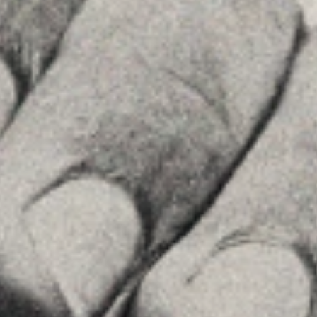
28002 , Madrid
+34 915759925
See on GoogleMaps
MENU
Home
About Us
Team
Advice
Insights
Contact