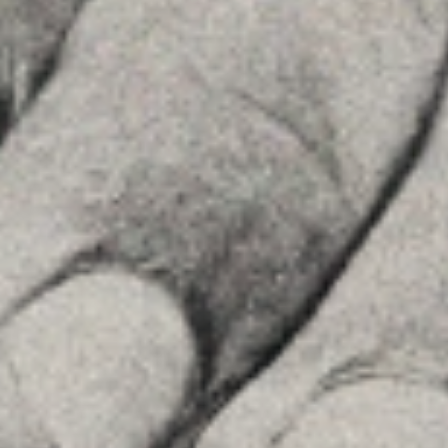
Home
About Us
Team
Advice
Insights
Contact
FOLLOW US
Linkedin
Instagram
Youtube