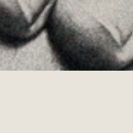
Allyon — Barcelona, Spain
·
Copyrights © 2026
LEGAL NOTICE
·
·
COOKIES POLICY
PRIVACY POLICY