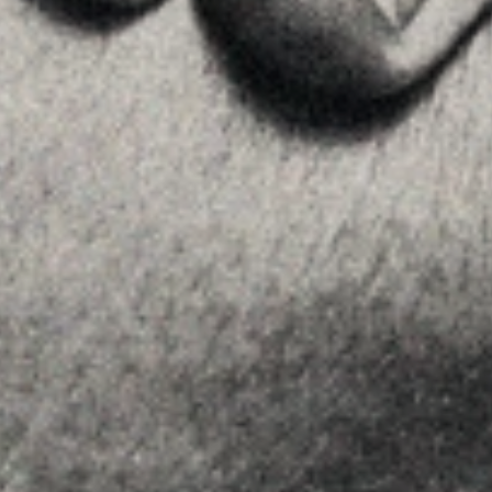
Advice
Insights
Contact
FOLLOW US
Linkedin
Instagram
Youtube
Allyon — Barcelona, Spain
·
Copyrights © 2026
LEGAL NOTICE
·
·
COOKIES POLICY
PRIVACY POLICY