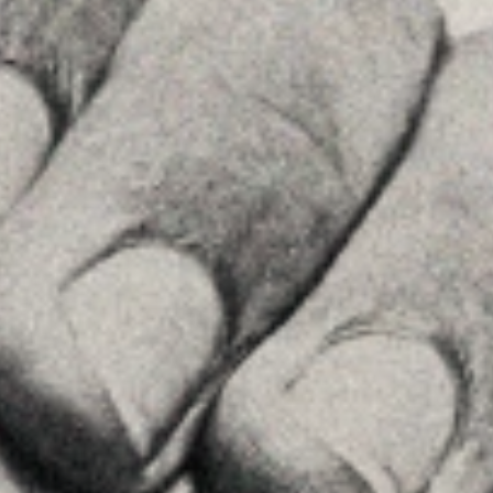
See on GoogleMaps
Príncipe de Vergara, 108 , 5ª planta
28002 , Madrid
+34 915759925
See on GoogleMaps
MENU
Home
About Us
Team