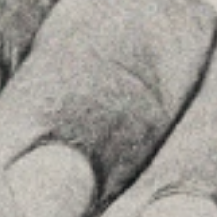
See on GoogleMaps
MENU
Home
About Us
Team
Advice
Insights
Contact
FOLLOW US
Linkedin
Instagram