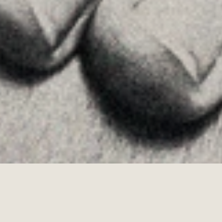
Youtube
Allyon — Barcelona, Spain
·
Copyrights © 2026
LEGAL NOTICE
·
·
COOKIES POLICY
PRIVACY POLICY