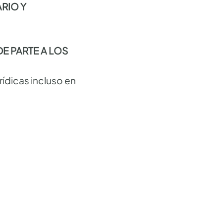
RIO Y
E PARTE A LOS
rídicas incluso en