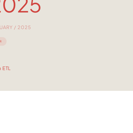
2025
NUARY / 2025
R
n ETL