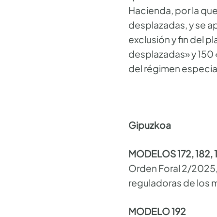
Hacienda, por la que
desplazadas, y se a
exclusión y fin del 
desplazadas» y 150 «
del régimen especia
Gipuzkoa
MODELOS 172, 182, 1
Orden Foral 2/2025, 
reguladoras de los m
MODELO 192