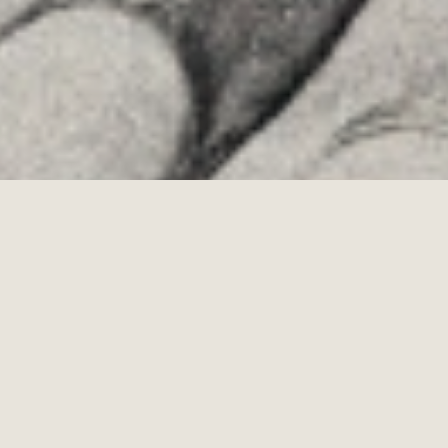
·
Copyrights © 2026
LEGAL NOTICE
·
·
COOKIES POLICY
PRIVACY POLICY