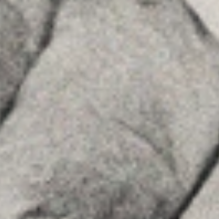
About Us
Team
Advice
Insights
Contact
FOLLOW US
Linkedin
Instagram
Youtube
Allyon — Barcelona, Spain