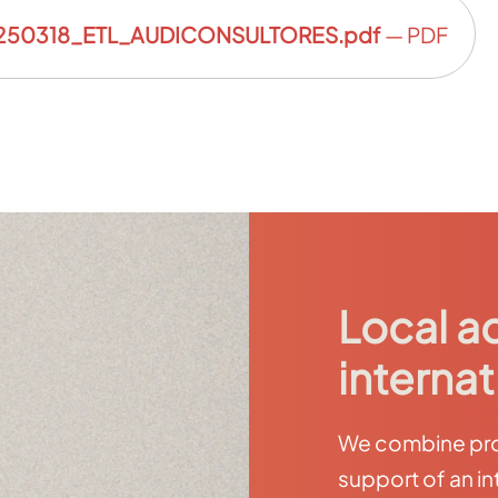
50318_ETL_AUDICONSULTORES.pdf
— PDF
Local a
internat
We combine prox
support of an in