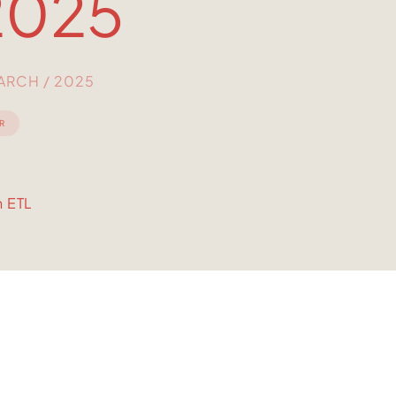
2025
MARCH / 2025
R
n ETL