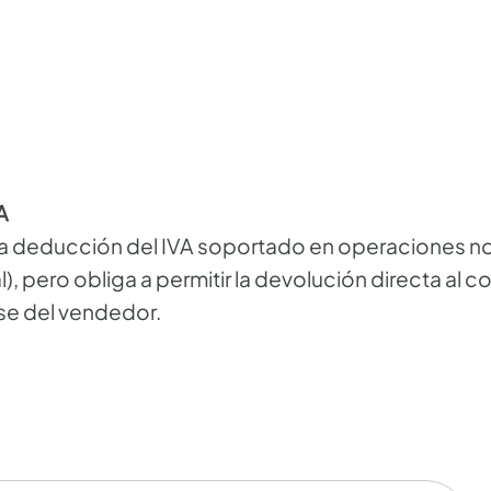
A
 la deducción del IVA soportado en operaciones no 
l), pero obliga a permitir la devolución directa al
se del vendedor.