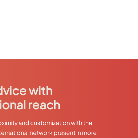
dvice with
ional reach
imity and customization with the
ternational network present in more