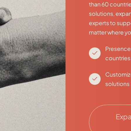
than 60 countri
solutions, expan
experts to supp
matter where yo
Presence 
countries
Customi
solutions
Expa