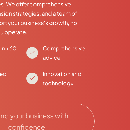
es. We offer comprehensive
sion strategies, and a team of
ort your business's growth, no
u operate.
in +60
Comprehensive
advice
zed
Innovation and
technology
nd your business with
confidence