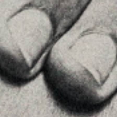
About Us
Team
Advice
Insights
Contact
FOLLOW US
Linkedin
Instagram
Youtube
Allyon — Barcelona, Spain