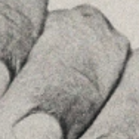
08036 , Barcelona
+34934677414
See on GoogleMaps
Príncipe de Vergara, 108 , 5ª planta
28002 , Madrid
+34 915759925
See on GoogleMaps
MENU
Home
About Us