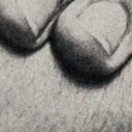
Team
Advice
Insights
Contact
FOLLOW US
Linkedin
Instagram
Youtube
Allyon — Barcelona, Spain
·
Copyrights © 2026
LEGAL NOTICE