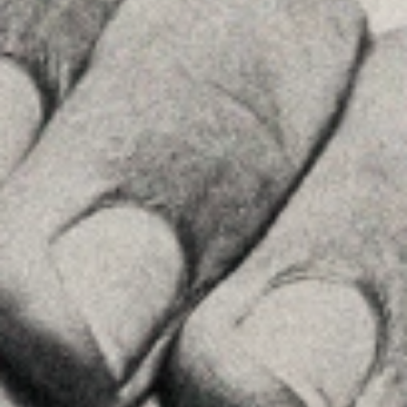
See on GoogleMaps
Príncipe de Vergara, 108 , 5ª planta
28002 , Madrid
+34 915759925
See on GoogleMaps
MENU
Home
About Us
Team