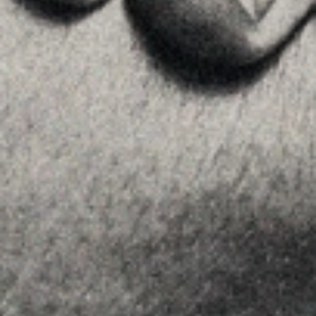
Advice
Insights
Contact
FOLLOW US
Linkedin
Instagram
Youtube
Allyon — Barcelona, Spain
·
Copyrights © 2026
LEGAL NOTICE
·
·
COOKIES POLICY
PRIVACY POLICY