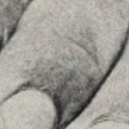
MENU
Home
La Firma
Equipo
Asesoramiento
Insights
Contactar
SÍGUENOS
Linkedin
Instagram
Youtube