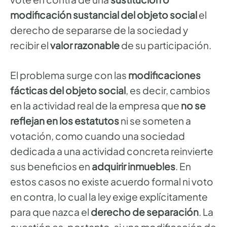
modificación sustancial del objeto social
el
derecho de separarse de la sociedad y
recibir el
valor razonable
de su participación.
El problema surge con las
modificaciones
fácticas del objeto social
, es decir, cambios
en la actividad real de la empresa que
no se
reflejan en los estatutos
ni se someten a
votación, como cuando una sociedad
dedicada a una actividad concreta reinvierte
sus beneficios en
adquirir inmuebles
. En
estos casos no existe acuerdo formal ni voto
en contra, lo cual la ley exige explícitamente
para que nazca el
derecho de separación
. La
cuestión es, por tanto, si una modificación de