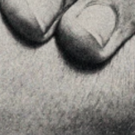
Príncipe de Vergara, 108 , 5ª planta
28002 , Madrid
+34 915759925
Ver en Google Maps
MENU
Home
La Firma
Equipo
Asesoramiento
Insights
Contactar