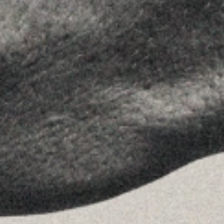
SÍGUENOS
Linkedin
Instagram
Youtube
Allyon — Barcelona, Spain
·
Copyrights © 2026
AVISO LEGAL
·
POLÍTICA DE COOKIES
POLÍTICA DE PRIVACIDAD
·