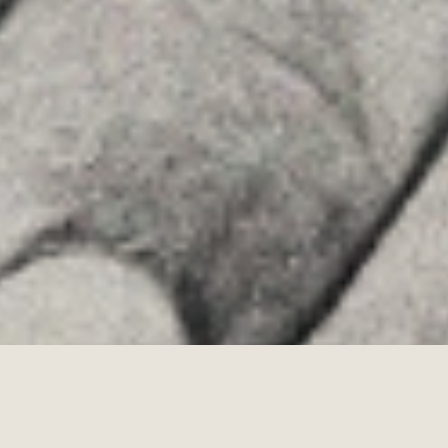
Youtube
Allyon — Barcelona, Spain
·
Copyrights © 2026
AVISO LEGAL
·
POLÍTICA DE COOKIES
POLÍTICA DE PRIVACIDAD
·