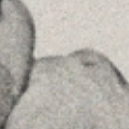
MENU
Home
La Firma
Equipo
Asesoramiento
Insights
Contactar
SÍGUENOS
Linkedin
Instagram