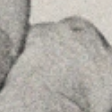
Home
La Firma
Equipo
Asesoramiento
Insights
Contactar
SÍGUENOS
Linkedin
Instagram
Youtube