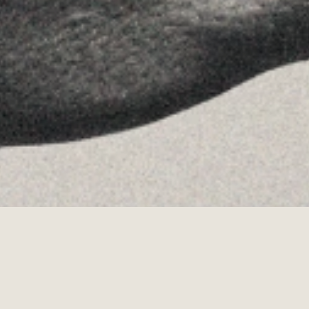
Youtube
Allyon — Barcelona, Spain
·
Copyrights © 2026
LEGAL NOTICE
·
·
COOKIES POLICY
PRIVACY POLICY