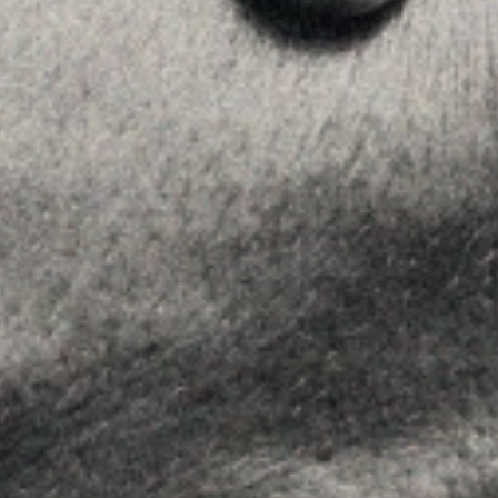
MENU
Home
About Us
Team
Advice
Insights
Contact
FOLLOW US
Linkedin
Instagram