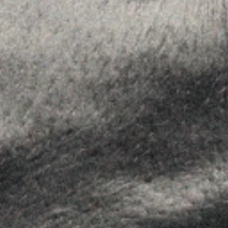
MENU
Home
About Us
Team
Advice
Insights
Contact
FOLLOW US
Linkedin
Instagram
Youtube