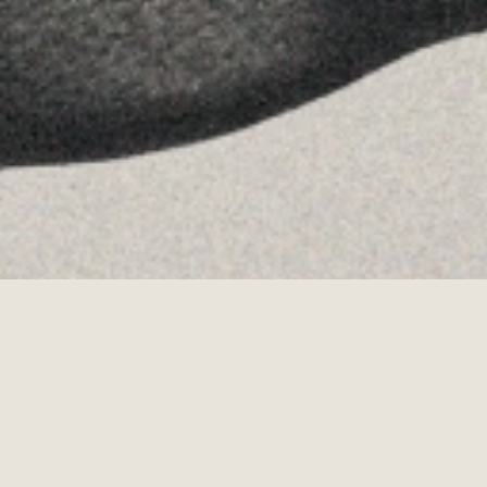
Allyon — Barcelona, Spain
·
Copyrights © 2026
LEGAL NOTICE
·
·
COOKIES POLICY
PRIVACY POLICY