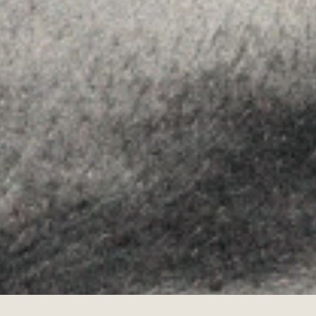
FOLLOW US
Linkedin
Instagram
Youtube
Allyon — Barcelona, Spain
·
Copyrights © 2026
LEGAL NOTICE
·
·
COOKIES POLICY
PRIVACY POLICY