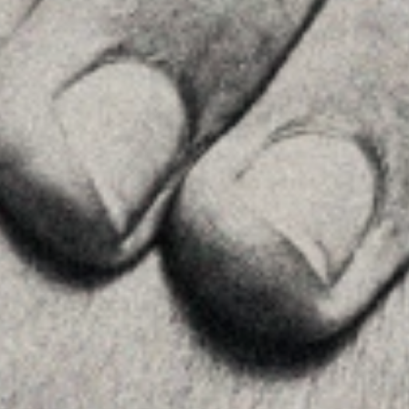
28002 , Madrid
+34 915759925
See on GoogleMaps
MENU
Home
About Us
Team
Advice
Insights
Contact