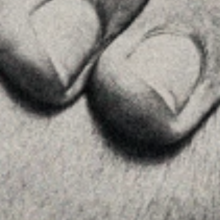
See on GoogleMaps
MENU
Home
About Us
Team
Advice
Insights
Contact
FOLLOW US
Linkedin