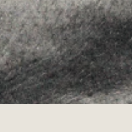
Instagram
Youtube
Allyon — Barcelona, Spain
·
Copyrights © 2026
LEGAL NOTICE
·
·
COOKIES POLICY
PRIVACY POLICY