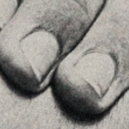
See on GoogleMaps
Príncipe de Vergara, 108 , 5ª planta
28002 , Madrid
+34 915759925
See on GoogleMaps
MENU
Home
About Us
Team
Advice