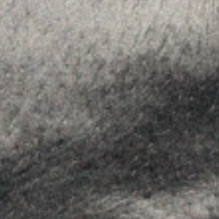
Insights
Contact
FOLLOW US
Linkedin
Instagram
Youtube
Allyon — Barcelona, Spain
·
Copyrights © 2026
LEGAL NOTICE
·
·
COOKIES POLICY
PRIVACY POLICY